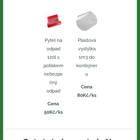
Pytel na
Plastová
odpad
vystýlka
120l s
1m3 do
potiskem
kontejner
nebezpe
u
čný
Cena
odpad
80Kč/ks
Cena
50Kč/ks