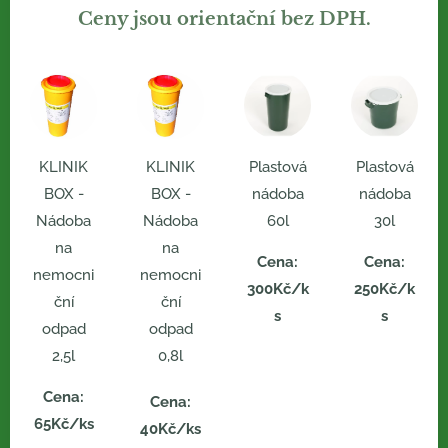
Ceny jsou orientační bez DPH.
KLINIK
KLINIK
Plastová
Plastová
BOX -
BOX -
nádoba
nádoba
Nádoba
Nádoba
60l
30l
na
na
Cena:
Cena:
nemocni
nemocni
300Kč/k
250Kč/k
ční
ční
s
s
odpad
odpad
2,5l
0,8l
Cena:
Cena:
65Kč/ks
40Kč/ks