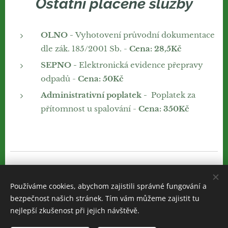
Ostatní placené služby
OLNO -
Vyhotovení průvodní dokumentace
dle zák. 185/2001 Sb. -
Cena: 28,5Kč
SEPNO
-
Elektronická evidence přepravy
odpadů -
Cena: 50Kč
Administrativní poplatek
-
Poplatek za
přítomnost u spalování -
Cena: 350Kč
Používáme cookies, abychom zajistili správné fungování a
bezpečnost našich stránek. Tím vám můžeme zajistit tu
nejlepší zkušenost při jejich návštěvě.
Obrázky poskytl Pexels